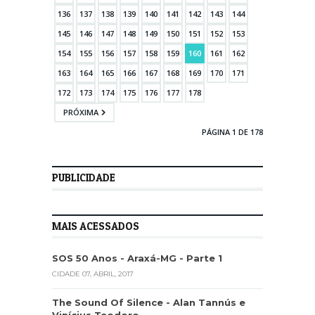
136
137
138
139
140
141
142
143
144
145
146
147
148
149
150
151
152
153
154
155
156
157
158
159
160
161
162
163
164
165
166
167
168
169
170
171
172
173
174
175
176
177
178
PRÓXIMA
PÁGINA 1 DE 178
PUBLICIDADE
MAIS ACESSADOS
SOS 50 Anos - Araxá-MG - Parte 1
CIDADE
07, ABRIL, 2017
The Sound Of Silence - Alan Tannús e