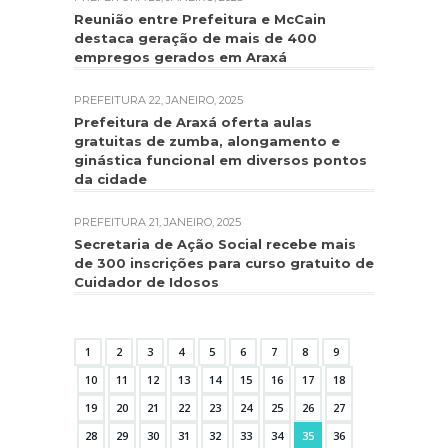
Reunião entre Prefeitura e McCain
destaca geração de mais de 400
empregos gerados em Araxá
PREFEITURA
22, JANEIRO, 2025
Prefeitura de Araxá oferta aulas
gratuitas de zumba, alongamento e
ginástica funcional em diversos pontos
da cidade
PREFEITURA
21, JANEIRO, 2025
Secretaria de Ação Social recebe mais
de 300 inscrições para curso gratuito de
Cuidador de Idosos
1
2
3
4
5
6
7
8
9
10
11
12
13
14
15
16
17
18
19
20
21
22
23
24
25
26
27
28
29
30
31
32
33
34
35
36