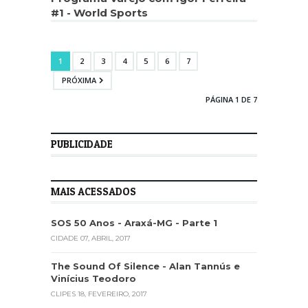
#1 - World Sports
1
2
3
4
5
6
7
PRÓXIMA
PÁGINA 1 DE 7
PUBLICIDADE
MAIS ACESSADOS
SOS 50 Anos - Araxá-MG - Parte 1
CIDADE
07, ABRIL, 2017
The Sound Of Silence - Alan Tannús e
Vinícius Teodoro
CLIPES
18, FEVEREIRO, 2017