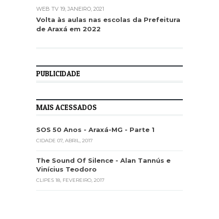
WEB TV
19, JANEIRO, 2021
WEB TV
Volta às aulas nas escolas da Prefeitura
Mais a
de Araxá em 2022
pequen
munici
PUBLICIDADE
MAIS ACESSADOS
SOS 50 Anos - Araxá-MG - Parte 1
CIDADE
07, ABRIL, 2017
The Sound Of Silence - Alan Tannús e
Vinícius Teodoro
CLIPES
18, FEVEREIRO, 2017