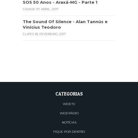
SOS 50 Anos - Araxá-MG - Parte 1
CIDADE
07, ABRIL, 2017
The Sound Of Silence - Alan Tannús e
Vinícius Teodoro
CLIPES
18, FEVEREIRO, 2017
CATEGORIAS
WEB TV
WEB RÁDIO
NOTÍCIAS
FIQUE POR DENTRO