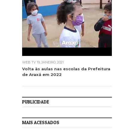
WEB TV
19, JANEIRO, 2021
WEB TV
Volta às aulas nas escolas da Prefeitura
Mais a
de Araxá em 2022
pequen
munici
PUBLICIDADE
MAIS ACESSADOS