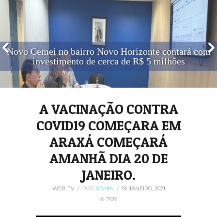
Novo Cemei no bairro Novo Horizonte contará com
investimento de cerca de R$ 5 milhões
A VACINAÇÃO CONTRA
COVID19 COMEÇARA EM
ARAXÁ COMEÇARÁ
AMANHÃ DIA 20 DE
JANEIRO.
WEB TV
/
POR
ADMIN
/
19, JANEIRO, 2021
709